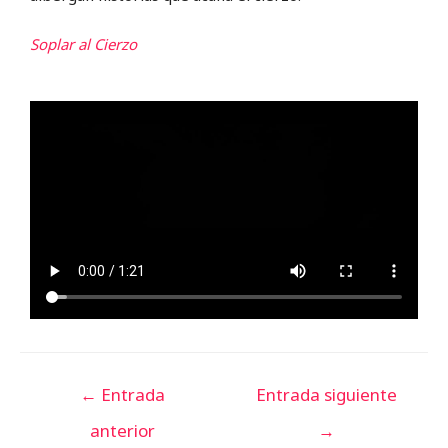
Soplar al Cierzo
←
Entrada
Entrada siguiente
anterior
→