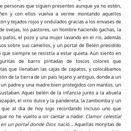
de personas que siguen presentes aunque ya no estén,
en y con ellos vuelva a verme montando aquellos
tón y tejados rojos y ondulados gracias a los envases de
de ovejas, los pastores, un hombre haciendo gachas, la
os patos, el pozo y una mujer lavando en el río, además
sos sobre sus camellos, y un portal de Belén presidido
e que siempre se resistía a estar quieta. Aún siento en
guritas de barro pintadas de toscos colores que
tas que llenaban las cajas de zapatos, y colocábamos
sión de la tierra de un país lejano y antiguo, donde a un
e un padre y una madre bien protegidos con mantos, un
ustaban. Aquel belén de la infancia junto a la abuela
mazapán, el vino dulce y la pandereta, la zambomba y un
os que al día de hoy sigo recordando incluso uno que
ue no he vuelto a oír cantar a nadie:
Clamor celestial
e en un portal donde Dios nació…
Aquellas monjitas de