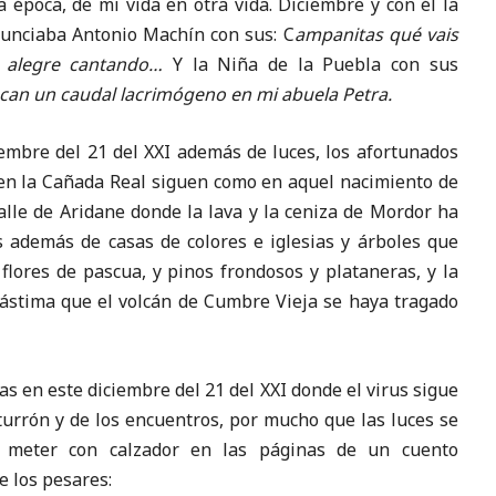
a época, de mi vida en otra vida. Diciembre y con él la
unciaba Antonio Machín con sus: C
ampanitas qué vais
s alegre cantando…
Y la Niña de la Puebla con sus
can un caudal lacrimógeno en mi abuela Petra.
bre del 21 del XXI además de luces, los afortunados
en la Cañada Real siguen como en aquel nacimiento de
alle de Aridane donde la lava y la ceniza de Mordor ha
 además de casas de colores e iglesias y árboles que
flores de pascua, y pinos frondosos y plataneras, y la
Lástima que el volcán de Cumbre Vieja se haya tragado
 en este diciembre del 21 del XXI donde el virus sigue
urrón y de los encuentros, por mucho que las luces se
meter con calzador en las páginas de un cuento
e los pesares: