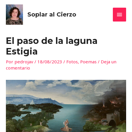
MEN
Soplar al Cierzo
PRIN
El paso de la laguna
Estigia
Por
pedrojav
/
18/08/2023
/
Fotos
,
Poemas
/
Deja un
comentario