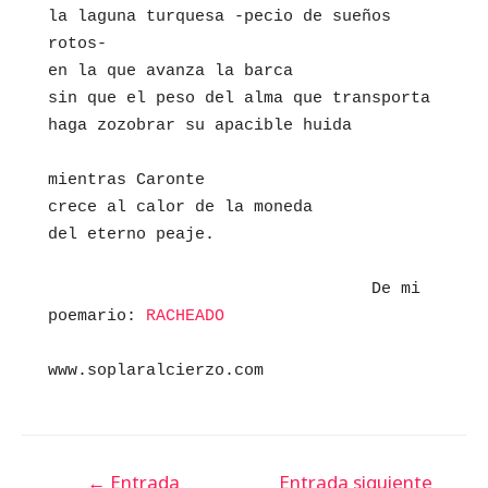
la laguna turquesa -pecio de sueños 
rotos- 

en la que avanza la barca 

sin que el peso del alma que transporta 

haga zozobrar su apacible huida

mientras Caronte 

crece al calor de la moneda

del eterno peaje.                                          

                                 De mi 
poemario: 
RACHEADO
Navegación
←
Entrada
Entrada siguiente