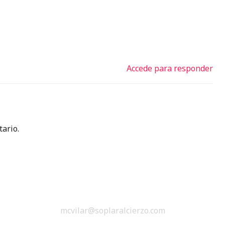
Accede para responder
ario.
mcvilar@soplaralcierzo.com