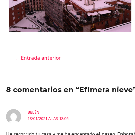
←
Entrada anterior
8 comentarios en “Efímera nieve
BELÉN
18/01/2021 A LAS 18:06
He recorrido tu casa y me ha encantado el paseo. Enhora